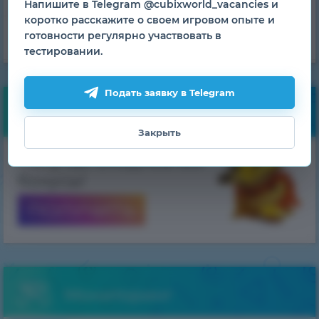
Напишите в Telegram @cubixworld_vacancies и
коротко расскажите о своем игровом опыте и
готовности регулярно участвовать в
Команда проекта
тестировании.
Подать заявку в Telegram
Бесплатные бонусы
Закрыть
Получай ежедневные
бонусы!
ПОЛУЧИТЬ
Мониторинг