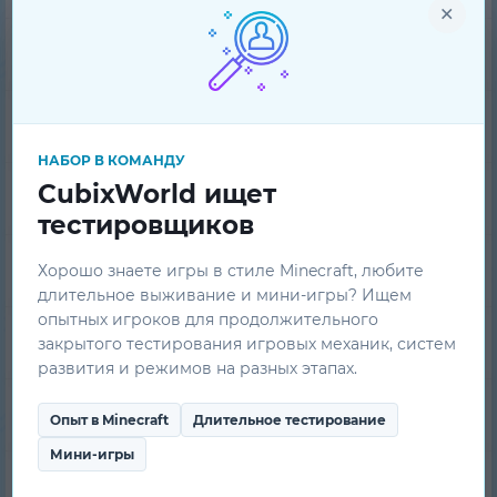
×
Моды
Скины
НАБОР В КОМАНДУ
CubixWorld ищет
Плащи
тестировщиков
Рейтинг игроков
Хорошо знаете игры в стиле Minecraft, любите
длительное выживание и мини-игры? Ищем
опытных игроков для продолжительного
Банлист
закрытого тестирования игровых механик, систем
развития и режимов на разных этапах.
Вопрос-Ответ
Опыт в Minecraft
Длительное тестирование
Мини-игры
Техническая поддержка