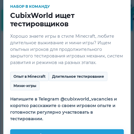
НАБОР В КОМАНДУ
CubixWorld ищет
Авторизация
тестировщиков
Хорошо знаете игры в стиле Minecraft, любите
длительное выживание и мини-игры? Ищем
опытных игроков для продолжительного
закрытого тестирования игровых механик, систем
развития и режимов на разных этапах.
Опыт в Minecraft
Длительное тестирование
Мини-игры
Войти
Напишите в Telegram @cubixworld_vacancies и
коротко расскажите о своем игровом опыте и
готовности регулярно участвовать в
тестировании.
Регистрация