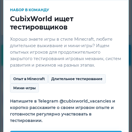
Получай ежедневные
бонусы!
НАБОР В КОМАНДУ
CubixWorld ищет
ПОЛУЧИТЬ
тестировщиков
Хорошо знаете игры в стиле Minecraft, любите
длительное выживание и мини-игры? Ищем
опытных игроков для продолжительного
Мониторинг
закрытого тестирования игровых механик, систем
развития и режимов на разных этапах.
58
1.7.10
HiTech
Опыт в Minecraft
Длительное тестирование
1 сервер
из 500
Мини-игры
27
1.7.10
SkyTech
Напишите в Telegram @cubixworld_vacancies и
1 сервер
коротко расскажите о своем игровом опыте и
из 300
готовности регулярно участвовать в
83
1.7.10
тестировании.
TechnoMagic
1 сервер