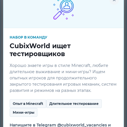
Моды
Скины
НАБОР В КОМАНДУ
Плащи
CubixWorld ищет
тестировщиков
Рейтинг игроков
Хорошо знаете игры в стиле Minecraft, любите
длительное выживание и мини-игры? Ищем
опытных игроков для продолжительного
Банлист
закрытого тестирования игровых механик, систем
развития и режимов на разных этапах.
Вопрос-Ответ
Опыт в Minecraft
Длительное тестирование
Мини-игры
Техническая поддержка
Напишите в Telegram @cubixworld_vacancies и