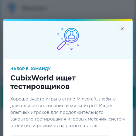
Банлист
×
Вопрос-Ответ
Техническая поддержка
Команда проекта
НАБОР В КОМАНДУ
CubixWorld ищет
тестировщиков
Бесплатные бонусы
Хорошо знаете игры в стиле Minecraft, любите
длительное выживание и мини-игры? Ищем
опытных игроков для продолжительного
Получай ежедневные
закрытого тестирования игровых механик, систем
бонусы!
развития и режимов на разных этапах.