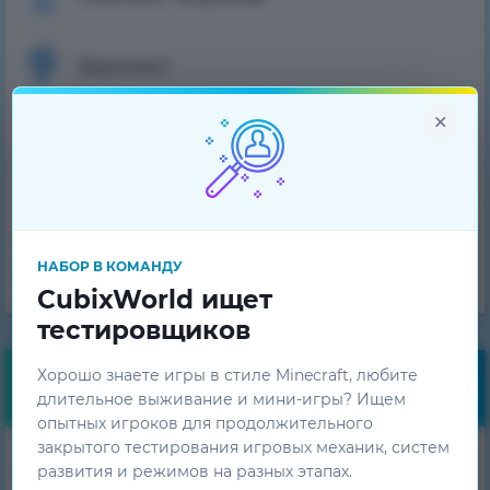
Банлист
×
Вопрос-Ответ
Техническая поддержка
НАБОР В КОМАНДУ
Команда проекта
CubixWorld ищет
тестировщиков
Хорошо знаете игры в стиле Minecraft, любите
Бесплатные бонусы
длительное выживание и мини-игры? Ищем
опытных игроков для продолжительного
закрытого тестирования игровых механик, систем
Получай ежедневные
развития и режимов на разных этапах.