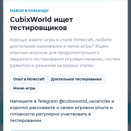
Рейтинг игроков
НАБОР В КОМАНДУ
CubixWorld ищет
тестировщиков
Банлист
Хорошо знаете игры в стиле Minecraft, любите
Вопрос-Ответ
длительное выживание и мини-игры? Ищем
опытных игроков для продолжительного
закрытого тестирования игровых механик, систем
Техническая поддержка
развития и режимов на разных этапах.
Опыт в Minecraft
Длительное тестирование
Команда проекта
Мини-игры
Напишите в Telegram @cubixworld_vacancies и
коротко расскажите о своем игровом опыте и
Бесплатные бонусы
готовности регулярно участвовать в
тестировании.