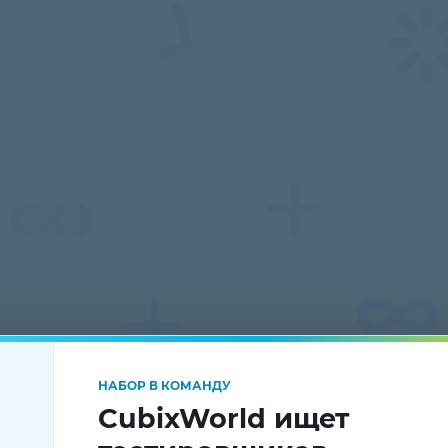
НАБОР В КОМАНДУ
CubixWorld ищет