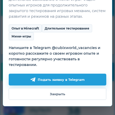
опытных игроков для продолжительного
Бесплатные бонусы
закрытого тестирования игровых механик, систем
развития и режимов на разных этапах.
Получай ежедневные
Опыт в Minecraft
Длительное тестирование
бонусы!
Мини-игры
ПОЛУЧИТЬ
Напишите в Telegram @cubixworld_vacancies и
коротко расскажите о своем игровом опыте и
готовности регулярно участвовать в
тестировании.
Мониторинг
Подать заявку в Telegram
70
1.7.10
HiTech
1 сервер
Закрыть
из 500
38
1.7.10
SkyTech