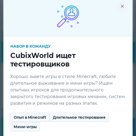
Техническая поддержка
×
Команда проекта
НАБОР В КОМАНДУ
Бесплатные бонусы
CubixWorld ищет
тестировщиков
Получай ежедневные
Хорошо знаете игры в стиле Minecraft, любите
бонусы!
длительное выживание и мини-игры? Ищем
опытных игроков для продолжительного
ПОЛУЧИТЬ
закрытого тестирования игровых механик, систем
развития и режимов на разных этапах.
Опыт в Minecraft
Длительное тестирование
Мини-игры
Мониторинг