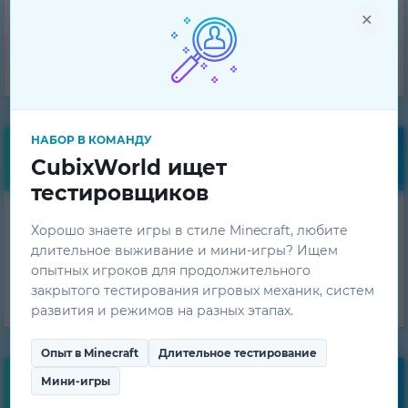
Техническая поддержка
×
Команда проекта
НАБОР В КОМАНДУ
Бесплатные бонусы
CubixWorld ищет
тестировщиков
Получай ежедневные
Хорошо знаете игры в стиле Minecraft, любите
бонусы!
длительное выживание и мини-игры? Ищем
опытных игроков для продолжительного
ПОЛУЧИТЬ
закрытого тестирования игровых механик, систем
развития и режимов на разных этапах.
Опыт в Minecraft
Длительное тестирование
Мини-игры
Мониторинг