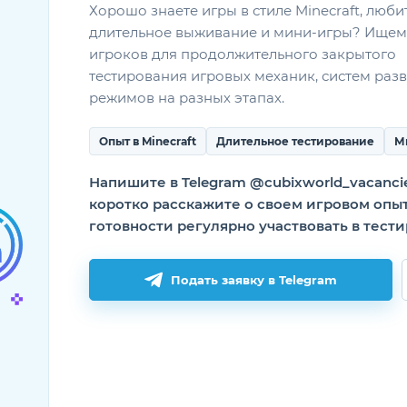
Хорошо знаете игры в стиле Minecraft, люби
длительное выживание и мини-игры? Ищем
игроков для продолжительного закрытого
той теме, авторизуйтесь,
тестирования игровых механик, систем разв
режимов на разных этапах.
Опыт в Minecraft
Длительное тестирование
М
Напишите в Telegram @cubixworld_vacanci
коротко расскажите о своем игровом опы
готовности регулярно участвовать в тест
Подать заявку в Telegram