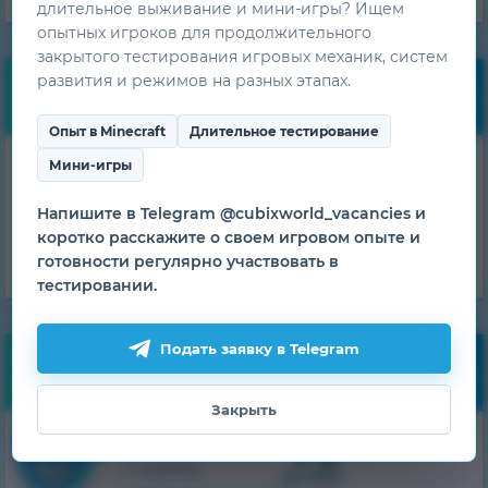
длительное выживание и мини-игры? Ищем
опытных игроков для продолжительного
закрытого тестирования игровых механик, систем
развития и режимов на разных этапах.
Бесплатные бонусы
Опыт в Minecraft
Длительное тестирование
Мини-игры
Получай ежедневные
бонусы!
Напишите в Telegram @cubixworld_vacancies и
коротко расскажите о своем игровом опыте и
ПОЛУЧИТЬ
готовности регулярно участвовать в
тестировании.
Подать заявку в Telegram
Мониторинг
Закрыть
76
1.7.10
HiTech
1 сервер
из 500