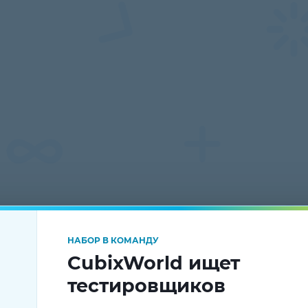
НАБОР В КОМАНДУ
CubixWorld ищет
тестировщиков