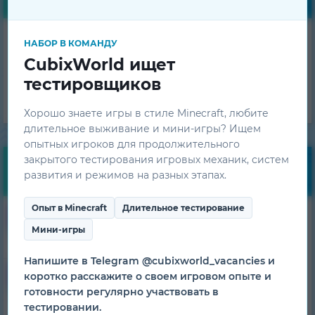
Получай ежедневные
НАБОР В КОМАНДУ
бонусы!
CubixWorld ищет
тестировщиков
ПОЛУЧИТЬ
Хорошо знаете игры в стиле Minecraft, любите
длительное выживание и мини-игры? Ищем
опытных игроков для продолжительного
закрытого тестирования игровых механик, систем
Мониторинг
развития и режимов на разных этапах.
Опыт в Minecraft
Длительное тестирование
21
1.7.10
HiTech
Мини-игры
1 сервер
из 500
Напишите в Telegram @cubixworld_vacancies и
6
1.7.10
SkyTech
коротко расскажите о своем игровом опыте и
1 сервер
готовности регулярно участвовать в
из 300
тестировании.