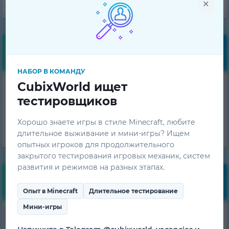
×
Бесплатные бонусы
НАБОР В КОМАНДУ
CubixWorld ищет
Получай ежедневные
тестировщиков
бонусы!
ПОЛУЧИТЬ
Хорошо знаете игры в стиле Minecraft, любите
длительное выживание и мини-игры? Ищем
опытных игроков для продолжительного
закрытого тестирования игровых механик, систем
развития и режимов на разных этапах.
Мониторинг
Опыт в Minecraft
Длительное тестирование
Мини-игры
81
1.7.10
HiTech
1 сервер