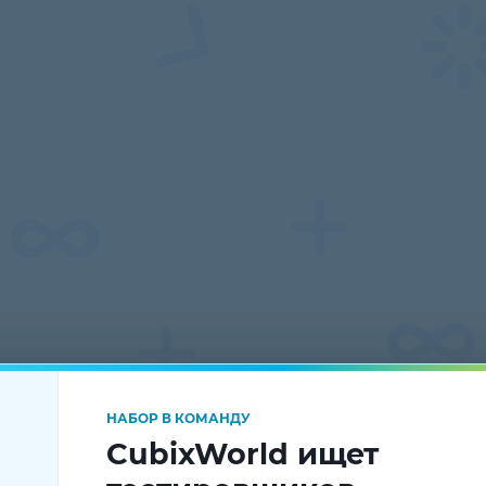
НАБОР В КОМАНДУ
CubixWorld ищет