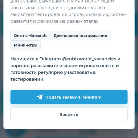
длительное выживание и мини-игры? Ищем
опытных игроков для продолжительного
закрытого тестирования игровых механик, систем
развития и режимов на разных этапах.
Бесплатные бонусы
Опыт в Minecraft
Длительное тестирование
Получай ежедневные
Мини-игры
бонусы!
Напишите в Telegram @cubixworld_vacancies и
ПОЛУЧИТЬ
коротко расскажите о своем игровом опыте и
готовности регулярно участвовать в
тестировании.
Подать заявку в Telegram
Мониторинг
Закрыть
71
1.7.10
HiTech
1 сервер
из 500