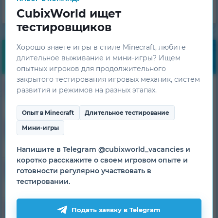
ПОЛУЧИТЬ
CubixWorld ищет
тестировщиков
Хорошо знаете игры в стиле Minecraft, любите
Мониторинг
длительное выживание и мини-игры? Ищем
опытных игроков для продолжительного
закрытого тестирования игровых механик, систем
72
1.7.10
HiTech
развития и режимов на разных этапах.
1 сервер
из 500
Опыт в Minecraft
Длительное тестирование
30
1.7.10
SkyTech
Мини-игры
1 сервер
из 300
Напишите в Telegram @cubixworld_vacancies и
коротко расскажите о своем игровом опыте и
94
1.7.10
TechnoMagic
готовности регулярно участвовать в
1 сервер
тестировании.
из 750
24
1.7.10
MagicRPG
Подать заявку в Telegram