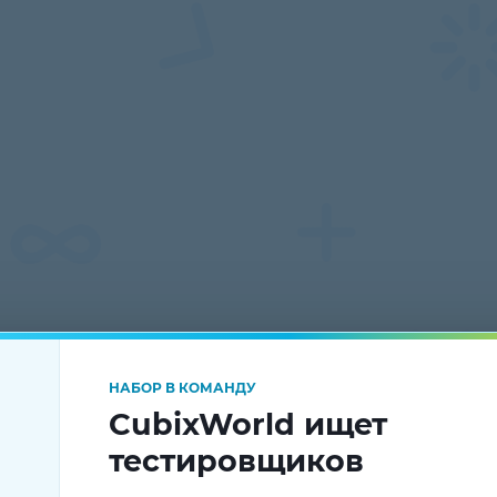
НАБОР В КОМАНДУ
CubixWorld ищет
тестировщиков