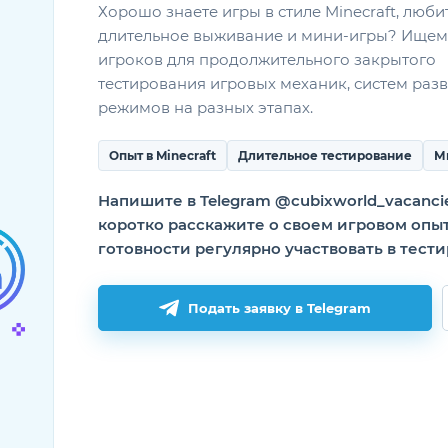
Хорошо знаете игры в стиле Minecraft, люби
длительное выживание и мини-игры? Ищем
игроков для продолжительного закрытого
тестирования игровых механик, систем разв
режимов на разных этапах.
Опыт в Minecraft
Длительное тестирование
М
Напишите в Telegram @cubixworld_vacanci
коротко расскажите о своем игровом опы
готовности регулярно участвовать в тест
Подать заявку в Telegram