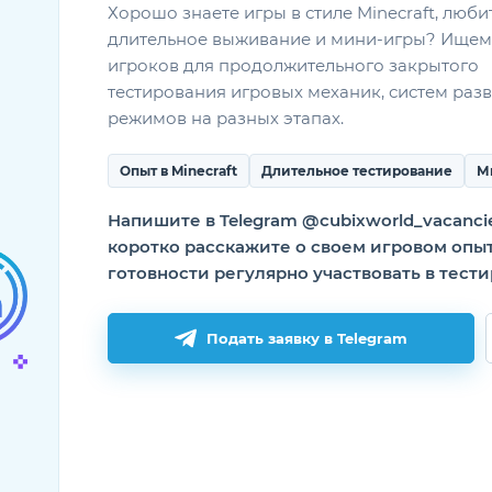
Хорошо знаете игры в стиле Minecraft, люби
длительное выживание и мини-игры? Ищем
игроков для продолжительного закрытого
тестирования игровых механик, систем разв
режимов на разных этапах.
Опыт в Minecraft
Длительное тестирование
М
Напишите в Telegram @cubixworld_vacanci
коротко расскажите о своем игровом опы
готовности регулярно участвовать в тест
Подать заявку в Telegram