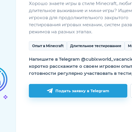
Хорошо знаете игры в стиле Minecraft, люби
длительное выживание и мини-игры? Ищем
игроков для продолжительного закрытого
тестирования игровых механик, систем разв
режимов на разных этапах.
Опыт в Minecraft
Длительное тестирование
М
Напишите в Telegram @cubixworld_vacanci
коротко расскажите о своем игровом опы
готовности регулярно участвовать в тест
Подать заявку в Telegram