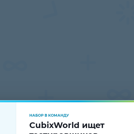
НАБОР В КОМАНДУ
CubixWorld ищет