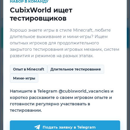
НАБОР В КОМАНДУ
ПОЛУЧИТЬ
CubixWorld ищет
тестировщиков
Хорошо знаете игры в стиле Minecraft, любите
длительное выживание и мини-игры? Ищем
Мониторинг
опытных игроков для продолжительного
закрытого тестирования игровых механик, систем
58
1.7.10
развития и режимов на разных этапах.
HiTech
1 сервер
из 500
Опыт в Minecraft
Длительное тестирование
21
1.7.10
Мини-игры
SkyTech
1 сервер
из 300
Напишите в Telegram @cubixworld_vacancies и
коротко расскажите о своем игровом опыте и
79
1.7.10
готовности регулярно участвовать в
TechnoMagic
тестировании.
1 сервер
из 750
1.7.10
Подать заявку в Telegram
MagicRPG