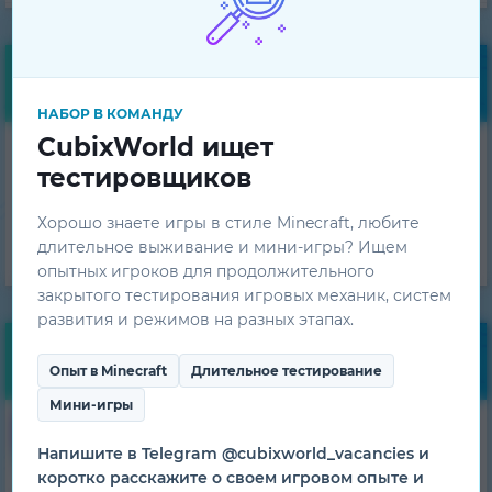
Бесплатные бонусы
НАБОР В КОМАНДУ
CubixWorld ищет
Получай ежедневные
тестировщиков
бонусы!
Хорошо знаете игры в стиле Minecraft, любите
ПОЛУЧИТЬ
длительное выживание и мини-игры? Ищем
опытных игроков для продолжительного
закрытого тестирования игровых механик, систем
развития и режимов на разных этапах.
Мониторинг
Опыт в Minecraft
Длительное тестирование
Мини-игры
26
1.7.10
HiTech
Напишите в Telegram @cubixworld_vacancies и
1 сервер
из 500
коротко расскажите о своем игровом опыте и