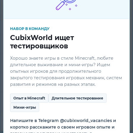
Скины
Плащи
НАБОР В КОМАНДУ
CubixWorld ищет
Рейтинг игроков
тестировщиков
Хорошо знаете игры в стиле Minecraft, любите
Банлист
длительное выживание и мини-игры? Ищем
опытных игроков для продолжительного
закрытого тестирования игровых механик, систем
Вопрос-Ответ
развития и режимов на разных этапах.
Опыт в Minecraft
Длительное тестирование
Техническая поддержка
Мини-игры
Команда проекта
Напишите в Telegram @cubixworld_vacancies и
коротко расскажите о своем игровом опыте и