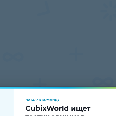
НАБОР В КОМАНДУ
CubixWorld ищет