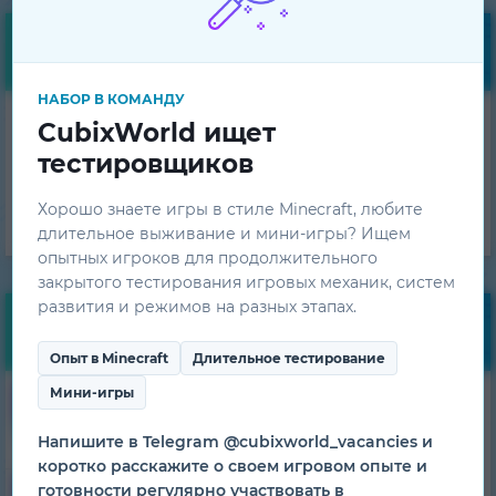
Бесплатные бонусы
НАБОР В КОМАНДУ
Получай ежедневные
CubixWorld ищет
бонусы!
тестировщиков
ПОЛУЧИТЬ
Хорошо знаете игры в стиле Minecraft, любите
длительное выживание и мини-игры? Ищем
опытных игроков для продолжительного
закрытого тестирования игровых механик, систем
развития и режимов на разных этапах.
Мониторинг
Опыт в Minecraft
Длительное тестирование
22
1.7.10
Мини-игры
HiTech
1 сервер
из 500
Напишите в Telegram @cubixworld_vacancies и
коротко расскажите о своем игровом опыте и
1.7.10
готовности регулярно участвовать в