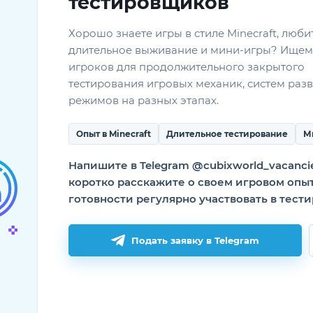
тестировщиков
Хорошо знаете игры в стиле Minecraft, люби
длительное выживание и мини-игры? Ищем
игроков для продолжительного закрытого
тестирования игровых механик, систем разв
режимов на разных этапах.
Опыт в Minecraft
Длительное тестирование
М
Напишите в Telegram @cubixworld_vacanci
коротко расскажите о своем игровом опы
готовности регулярно участвовать в тест
Подать заявку в Telegram