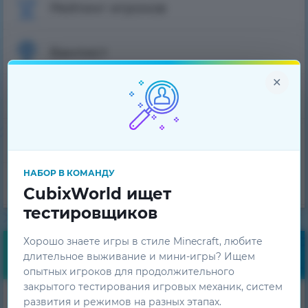
Рейтинг игроков
Банлист
×
Вопрос-Ответ
Техническая поддержка
НАБОР В КОМАНДУ
Команда проекта
CubixWorld ищет
тестировщиков
Хорошо знаете игры в стиле Minecraft, любите
Бесплатные бонусы
длительное выживание и мини-игры? Ищем
опытных игроков для продолжительного
закрытого тестирования игровых механик, систем
Получай ежедневные
развития и режимов на разных этапах.