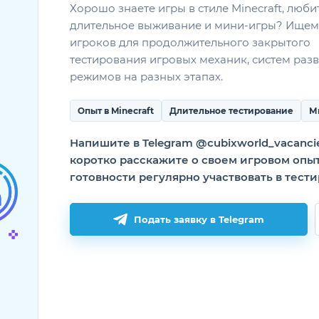
Хорошо знаете игры в стиле Minecraft, люби
длительное выживание и мини-игры? Ищем
игроков для продолжительного закрытого
тестирования игровых механик, систем разв
режимов на разных этапах.
Опыт в Minecraft
Длительное тестирование
М
Напишите в Telegram @cubixworld_vacanci
коротко расскажите о своем игровом опы
готовности регулярно участвовать в тест
Подать заявку в Telegram