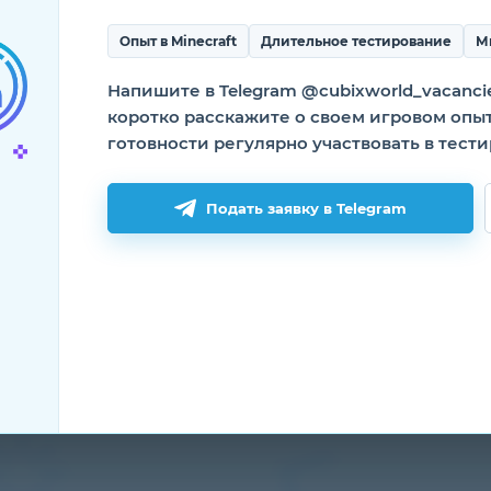
Опыт в Minecraft
Длительное тестирование
М
Напишите в Telegram @cubixworld_vacanci
коротко расскажите о своем игровом опы
Полезная
Полезные ссы
готовности регулярно участвовать в тест
информация
Промо страница
Как начать игру
Правила игры
Подать заявку в Telegram
Скачать лаунчер
Соглашение
пользователя
Игровые сервера
Политика
Регистрация
конфиденциально
Наша команда
Политика Cookie
Вакансии
Запросы по данн
Контакты
Настройки Cookie
Статус серверов