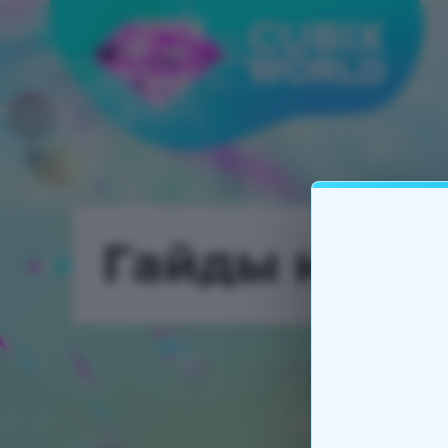
Гайды на м
CubixEnergy