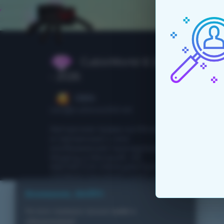
CubixWorld © 2015
- 2026
CEO:
ceo@cubixworld.net
Авторские права на Minecraft
и связанные с ним
изображения принадлежат
Mojang и Microsoft. НЕ
ЯВЛЯЕТСЯ ОФИЦИАЛЬНЫМ
СЕРВИСОМ MINECRAFT. НЕ
ОДОБРЕНО И НЕ СВЯЗАНО
Внимание, ВАЙП!
С MOJANG ИЛИ MICROSOFT.
На всех серверах прошел
вайп с
обновлением
!