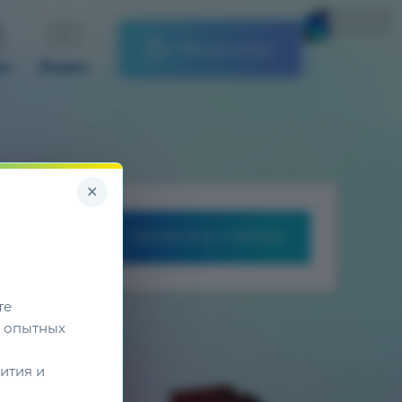
Русский
Начать игру
ды
Видео
×
НАПИСАТЬ СТАТЬЮ
те
 опытных
ития и