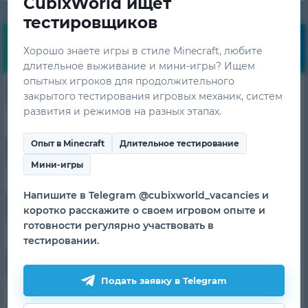
CubixWorld ищет
тестировщиков
Мониторинг
Хорошо знаете игры в стиле Minecraft, любите
длительное выживание и мини-игры? Ищем
опытных игроков для продолжительного
66
1.7.10
HiTech
закрытого тестирования игровых механик, систем
1 сервер
развития и режимов на разных этапах.
из 500
36
1.7.10
Опыт в Minecraft
Длительное тестирование
SkyTech
1 сервер
Мини-игры
из 300
Напишите в Telegram @cubixworld_vacancies и
82
1.7.10
TechnoMagic
коротко расскажите о своем игровом опыте и
1 сервер
готовности регулярно участвовать в
из 750
тестировании.
22
1.7.10
MagicRPG
1 сервер
Подать заявку в Telegram
из 500