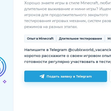
Хорошо знаете игры в стиле Minecraft, люби
длительное выживание и мини-игры? Ищем
игроков для продолжительного закрытого
тестирования игровых механик, систем разв
режимов на разных этапах.
Опыт в Minecraft
Длительное тестирование
М
Напишите в Telegram @cubixworld_vacanci
коротко расскажите о своем игровом опы
готовности регулярно участвовать в тест
Подать заявку в Telegram