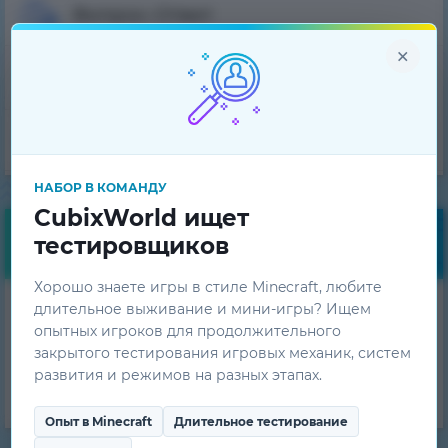
Вопрос-Ответ
×
Техническая поддержка
Команда проекта
НАБОР В КОМАНДУ
CubixWorld ищет
тестировщиков
Бесплатные бонусы
Хорошо знаете игры в стиле Minecraft, любите
Получай ежедневные
длительное выживание и мини-игры? Ищем
опытных игроков для продолжительного
бонусы!
закрытого тестирования игровых механик, систем
развития и режимов на разных этапах.
ПОЛУЧИТЬ
Опыт в Minecraft
Длительное тестирование