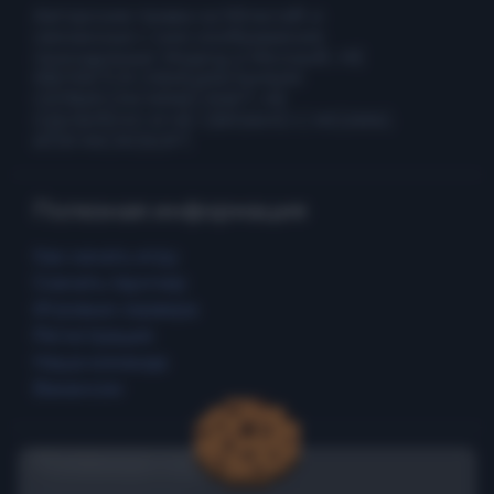
Авторские права на Minecraft и
связанные с ним изображения
принадлежат Mojang и Microsoft. НЕ
ЯВЛЯЕТСЯ ОФИЦИАЛЬНЫМ
СЕРВИСОМ MINECRAFT. НЕ
ОДОБРЕНО И НЕ СВЯЗАНО С MOJANG
ИЛИ MICROSOFT.
Полезная информация
Как начать игру
Скачать лаунчер
Игровые сервера
Регистрация
Наша команда
Вакансии
Полезные ссылки