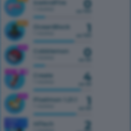
0
IceAndFire
1 сервер
из 100
1
1.16.5
OceanBlock
1 сервер
из 100
0
1.21.1
Cobblemon
1 сервер
из 50
4
1.21.1
Create
1 сервер
из 50
1
1.21.1
Pixelmon 1.21.1
1 сервер
из 50
2
MOBILE
HiTech
1.7.10
1 сервер