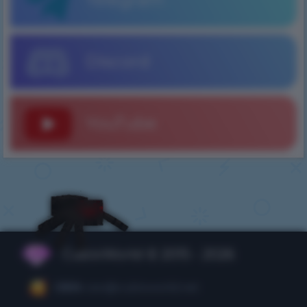
Discord
YouTube
CubixWorld © 2015 - 2026
CEO:
ceo@cubixworld.net