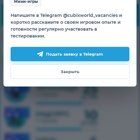
Мини-игры
Мониторинг
Напишите в Telegram @cubixworld_vacancies и
коротко расскажите о своем игровом опыте и
готовности регулярно участвовать в
22
1.7.10
HiTech
тестировании.
1 сервер
из 500
Подать заявку в Telegram
10
1.7.10
SkyTech
1 сервер
из 300
Закрыть
25
1.7.10
TechnoMagic
1 сервер
из 750
10
1.7.10
MagicRPG
1 сервер
из 500
1.7.10
Galaxy