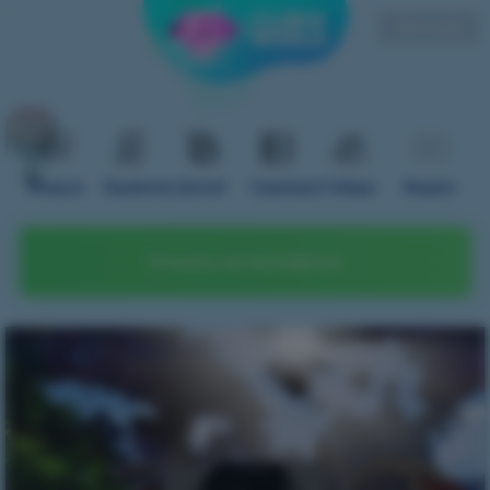
Русский
Форум
Правила
Донат
Сервера
Гайды
Видео
Играть на телефоне