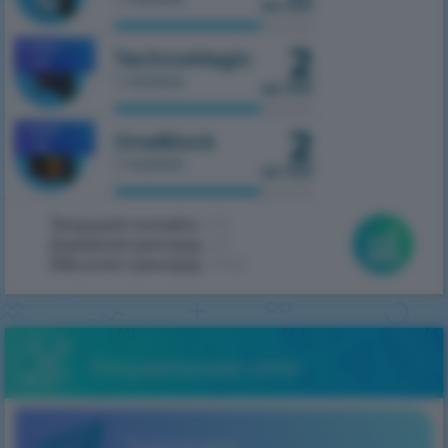
из 100
2
MOBILE
TechnoMagic
1.7.10
1 сервер
из 100
2
MOBILE
OneBlock
1.7.10
1 сервер
из 100
Текущий онлайн:
125
Дневной рекорд:
411
Абсолют рекорд:
2062
Социальные сети
Telegram