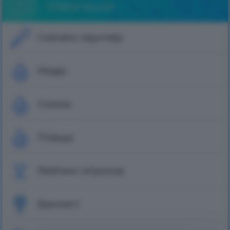
Навигация
Скачать лаунчер
Моды
Скины
Плащи
Рейтинг игроков
Банлист