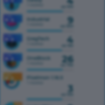
4
1 сервер
из 100
9
1.7.10
Industrial
1 сервер
из 300
4
1.7.10
GregTech
1 сервер
из 150
26
1.7.10
OneBlock
1 сервер
из 750
1.16.5
Pixelmon 1.16.5
1 сервер
3
из 100
1.16.5