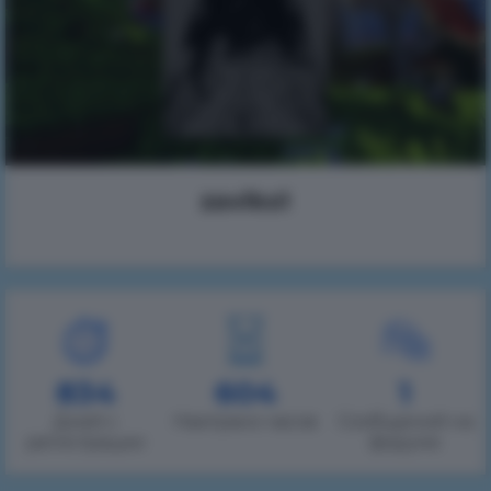
zaviks1
834
604
1
Дней с
Наиграно часов
Сообщений на
регистрации
форуме