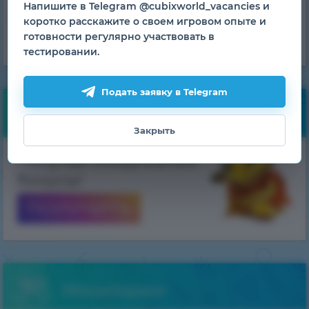
Техническая поддержка
Напишите в Telegram @cubixworld_vacancies и
коротко расскажите о своем игровом опыте и
готовности регулярно участвовать в
Команда проекта
тестировании.
Подать заявку в Telegram
Бесплатные бонусы
Закрыть
Получай ежедневные
бонусы!
ПОЛУЧИТЬ
Мониторинг