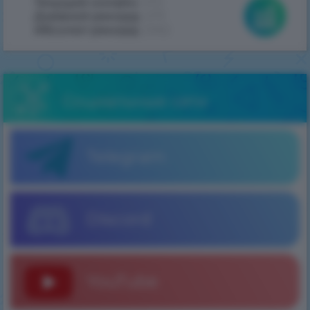
Текущий онлайн:
470
Дневной рекорд:
479
Абсолют рекорд:
2062
Социальные сети
Telegram
Discord
YouTube