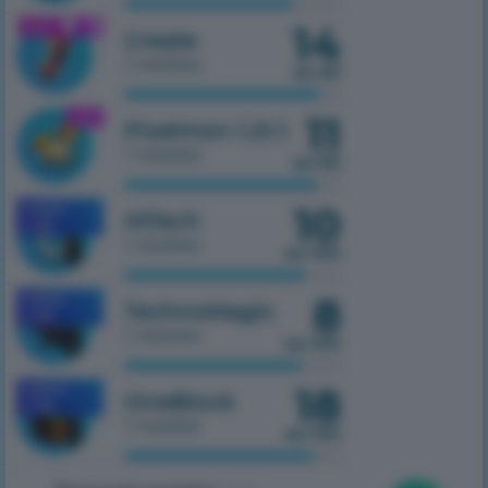
14
1.21.1
Create
1 сервер
из 50
11
1.21.1
Pixelmon 1.21.1
1 сервер
из 50
10
MOBILE
HiTech
1.7.10
1 сервер
из 100
8
MOBILE
TechnoMagic
1.7.10
1 сервер
из 100
18
MOBILE
OneBlock
1.7.10
1 сервер
из 100