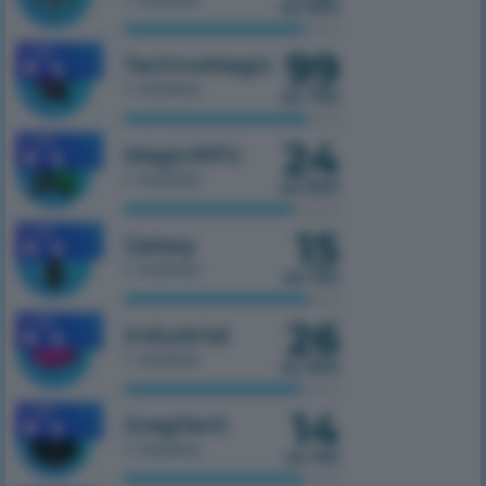
из 300
99
1.7.10
TechnoMagic
1 сервер
из 750
24
1.7.10
MagicRPG
1 сервер
из 500
15
1.7.10
Galaxy
1 сервер
из 100
26
1.7.10
Industrial
1 сервер
из 300
14
1.7.10
GregTech
1 сервер
из 150