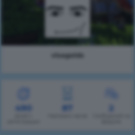
visagolds
490
87
2
Дней с
Наиграно часов
Сообщений на
регистрации
форуме