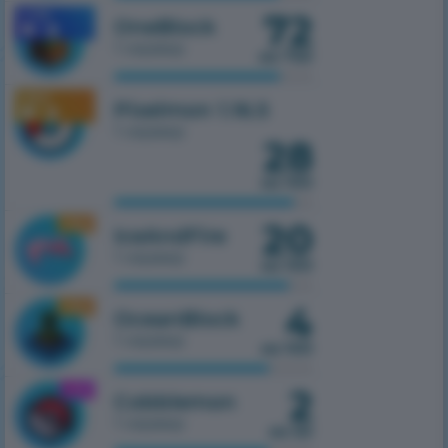
72
1.7.10
OneBlock
1 сервер
из 750
1.16.5
Pixelmon 1.16.5
1 сервер
28
из 100
20
1.16.5
IceAndFire
1 сервер
из 100
4
1.16.5
OceanBlock
1 сервер
из 100
2
1.21.1
Cobblemon
1 сервер
из 50