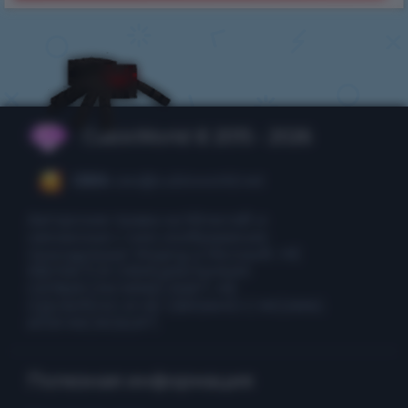
CubixWorld © 2015 - 2026
CEO:
ceo@cubixworld.net
Авторские права на Minecraft и
связанные с ним изображения
принадлежат Mojang и Microsoft. НЕ
ЯВЛЯЕТСЯ ОФИЦИАЛЬНЫМ
СЕРВИСОМ MINECRAFT. НЕ
ОДОБРЕНО И НЕ СВЯЗАНО С MOJANG
ИЛИ MICROSOFT.
Полезная информация