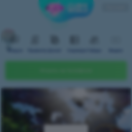
Русский
Форум
Правила
Донат
Сервера
Гайды
Видео
Играть на телефоне