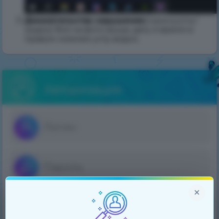
Доказательства нарушения
(скриншоты/
видео)
: Всё на фото выше, дату и время в
правом нижнем углу видно.
Авторизация
×
Войти