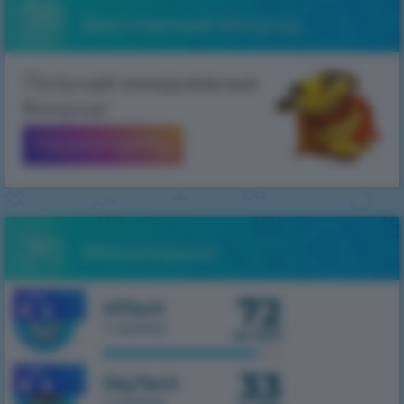
Бесплатные бонусы
Получай ежедневные
бонусы!
ПОЛУЧИТЬ
Мониторинг
72
1.7.10
HiTech
1 сервер
из 500
33
1.7.10
SkyTech
1 сервер