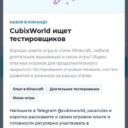
Регистрация
НАБОР В КОМАНДУ
CubixWorld ищет
Забыл пароль
тестировщиков
Хорошо знаете игры в стиле Minecraft, любите
длительное выживание и мини-игры? Ищем
опытных игроков для продолжительного
Навигация
закрытого тестирования игровых механик, систем
развития и режимов на разных этапах.
Скачать лаунчер
Опыт в Minecraft
Длительное тестирование
Мини-игры
Моды
Напишите в Telegram @cubixworld_vacancies и
коротко расскажите о своем игровом опыте и
Скины
готовности регулярно участвовать в