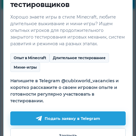
тестировщиков
Скачать лаунчер
Хорошо знаете игры в стиле Minecraft, любите
длительное выживание и мини-игры? Ищем
опытных игроков для продолжительного
Моды
закрытого тестирования игровых механик, систем
развития и режимов на разных этапах.
Скины
Опыт в Minecraft
Длительное тестирование
Мини-игры
Плащи
Напишите в Telegram @cubixworld_vacancies и
коротко расскажите о своем игровом опыте и
готовности регулярно участвовать в
Рейтинг игроков
тестировании.
Банлист
Подать заявку в Telegram
Закрыть