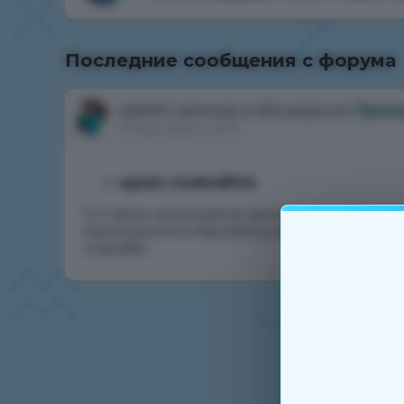
Автор
upset
, 11 янв. 2025 г., 21:17
Последние сообщения с форума
upset
написал в обсуждении
Пропа
11 янв. 2025 г., 21:17
upset, IceAndFire
2.У меня наполнялся землекрушитель A ра
наполненного бассейна маны.Можно пожа
спасибо.