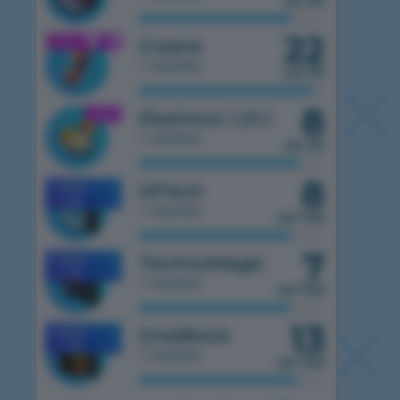
из 50
22
1.21.1
Create
1 сервер
из 50
8
1.21.1
Pixelmon 1.21.1
1 сервер
из 50
8
HiTech
MOBILE
1.7.10
1 сервер
из 100
7
TechnoMagic
MOBILE
1.7.10
1 сервер
из 100
13
OneBlock
MOBILE
1.7.10
1 сервер
из 100