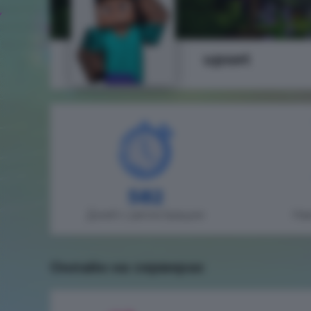
upset
582
Дней с регистрации
На
Онлайн на серверах