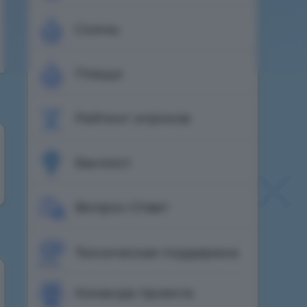
Скины
Плащи
Рейтинг игроков
Банлист
Вопрос-Ответ
Техническая поддержка
Команда проекта