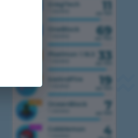
11
1.7.10
GregTech
1 сервер
из 150
69
1.7.10
OneBlock
1 сервер
из 750
33
1.16.5
Pixelmon 1.16.5
1 сервер
из 100
19
1.16.5
IceAndFire
1 сервер
из 100
7
1.16.5
OceanBlock
1 сервер
из 100
4
1.21.1
Cobblemon
1 сервер