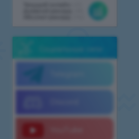
Текущий онлайн:
455
Дневной рекорд:
486
Абсолют рекорд:
2062
Социальные сети
Telegram
Discord
YouTube