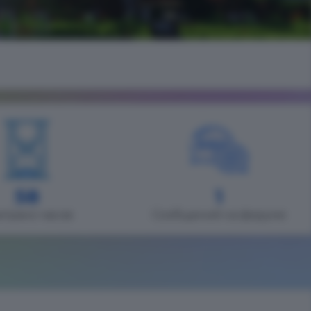
58
1
играно часов
Сообщений на форуме