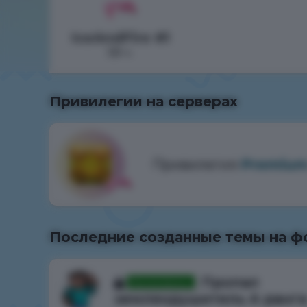
IceAndFire #1
58 ч.
Привилегии на серверах
Привилегия
Premiu
Последние созданные темы на ф
Пропал
Рассмотрено
землекрушитель A ранга