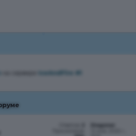
m
на сервере
IceAndFire #1
оруме
Ответов:
2
Dragoner
Просмотров:
12 янв. 2025 г.,