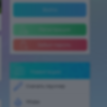
Войти
Регистрация
Забыл пароль
Навигация
Скачать лаунчер
Моды