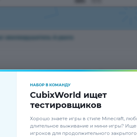
684
15:15
л землекрушитель A ранга
нга когда я попытался достать его из бесконечно
луйста как можно быстрее вернуть его?Заранее
НАБОР В КОМАНДУ
CubixWorld ищет
тестировщиков
Хорошо знаете игры в стиле Minecraft, люб
длительное выживание и мини-игры? Ище
игроков для продолжительного закрытого