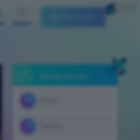
Русский
Начать игру
ды
Видео
Авторизация