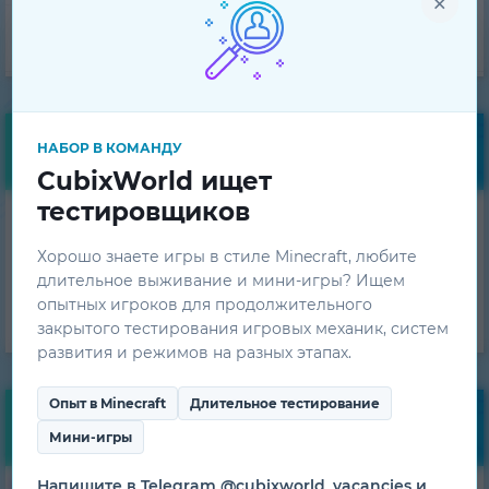
×
Команда проекта
НАБОР В КОМАНДУ
Бесплатные бонусы
CubixWorld ищет
тестировщиков
Получай ежедневные
бонусы!
Хорошо знаете игры в стиле Minecraft, любите
длительное выживание и мини-игры? Ищем
ПОЛУЧИТЬ
опытных игроков для продолжительного
закрытого тестирования игровых механик, систем
развития и режимов на разных этапах.
Опыт в Minecraft
Длительное тестирование
Мониторинг
Мини-игры
Напишите в Telegram @cubixworld_vacancies и
1.7.10