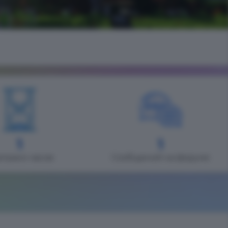
1
1
играно часов
Сообщений на форуме