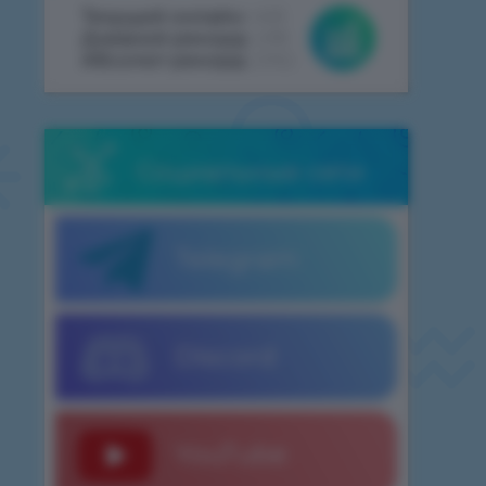
Текущий онлайн:
468
Дневной рекорд:
498
Абсолют рекорд:
2062
Социальные сети
Telegram
Discord
YouTube