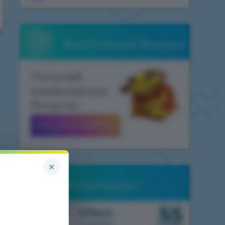
Бесплатные бонусы
Получай
ежедневные
бонусы!
ПОЛУЧИТЬ
×
Мониторинг
55
1.7.10
HiTech
1 сервер