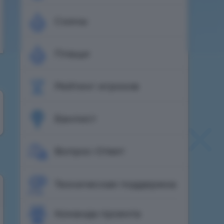
Скины
Плащи
Рейтинг игроков
Банлист
Вопрос-Ответ
Техническая поддержка
Команда проекта