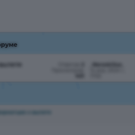
оруме
вылете
Ответов:
2
_NerockGluz_
Просмотров:
14 апр. 2024 г.,
1411
17:53
орматция о вылете