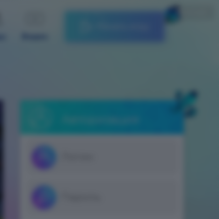
Русский
Начать игру
ды
Видео
Авторизация