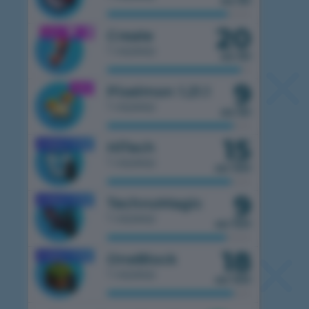
из 50
20
1.21.1
Create
1 сервер
из 50
9
1.21.1
Pixelmon 1.21.1
1 сервер
из 50
15
1.7.10
HiTech
MOBILE
1 сервер
из 100
9
1.7.10
TechnoMagic
MOBILE
1 сервер
из 100
18
1.7.10
OneBlock
MOBILE
1 сервер
из 100