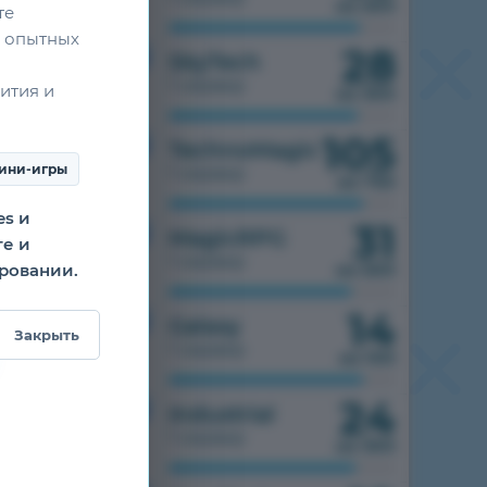
из 500
те
 опытных
28
1.7.10
SkyTech
1 сервер
ития и
из 300
105
1.7.10
TechnoMagic
ини-игры
1 сервер
из 750
es и
31
1.7.10
MagicRPG
те и
1 сервер
ировании.
из 500
14
1.7.10
Galaxy
Закрыть
1 сервер
из 100
24
1.7.10
Industrial
1 сервер
из 300