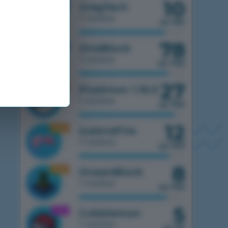
10
1.7.10
GregTech
1 сервер
из 150
78
1.7.10
OneBlock
1 сервер
из 750
27
1.16.5
Pixelmon 1.16.5
1 сервер
из 100
12
1.16.5
IceAndFire
1 сервер
из 100
8
1.16.5
OceanBlock
1 сервер
из 100
5
1.21.1
Cobblemon
1 сервер