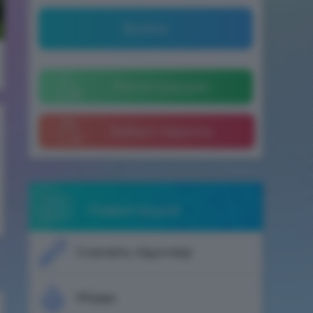
Войти
Регистрация
Забыл пароль
Навигация
Скачать лаунчер
Моды