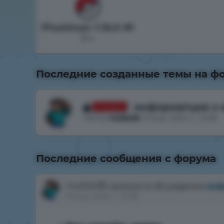
Pixelmon 1.16.5 #1
0 ч.
Последние созданные темы на ф
информатция о 
Отказано
Автор
nurbol8
, 13 апр. 2024 г., 21:08
Последние сообщения с форума
nurbol8
написал в обсуждении
инф
13 апр. 2024 г., 21:08