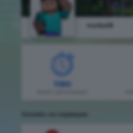
nurbol8
1180
Дней с регистрации
На
Онлайн на серверах