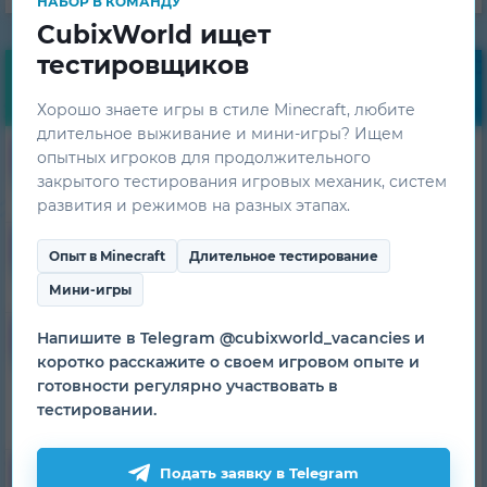
НАБОР В КОМАНДУ
CubixWorld ищет
тестировщиков
Мониторинг
Хорошо знаете игры в стиле Minecraft, любите
длительное выживание и мини-игры? Ищем
78
1.7.10
HiTech
опытных игроков для продолжительного
закрытого тестирования игровых механик, систем
1 сервер
из 500
развития и режимов на разных этапах.
37
1.7.10
SkyTech
Опыт в Minecraft
Длительное тестирование
1 сервер
из 300
Мини-игры
1.7.10
TechnoMagic
Напишите в Telegram @cubixworld_vacancies и
коротко расскажите о своем игровом опыте и
1 сервер
105
готовности регулярно участвовать в
тестировании.
из 750
39
1.7.10
Подать заявку в Telegram
MagicRPG