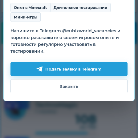
Опыт в Minecraft
Длительное тестирование
Мини-игры
Напишите в Telegram @cubixworld_vacancies и
Мониторинг
коротко расскажите о своем игровом опыте и
готовности регулярно участвовать в
83
1.7.10
тестировании.
HiTech
1 сервер
из 500
Подать заявку в Telegram
36
1.7.10
SkyTech
1 сервер
Закрыть
из 300
1.7.10
TechnoMagic
1 сервер
108
из 750