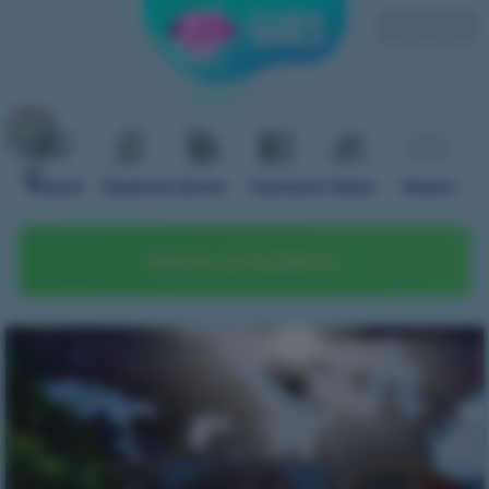
Русский
Форум
Правила
Донат
Сервера
Гайды
Видео
Играть на телефоне