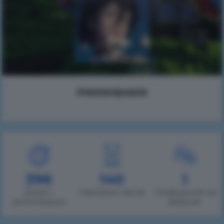
meowquaza
396
140
1
Дней с
Наиграно часов
Сообщений на
регистрации
форуме