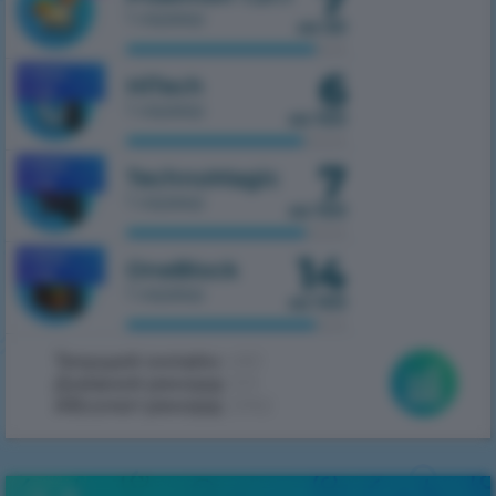
1 сервер
из 50
6
MOBILE
HiTech
1.7.10
1 сервер
из 100
7
MOBILE
TechnoMagic
1.7.10
1 сервер
из 100
14
MOBILE
OneBlock
1.7.10
1 сервер
из 100
Текущий онлайн:
490
Дневной рекорд:
513
Абсолют рекорд:
2062