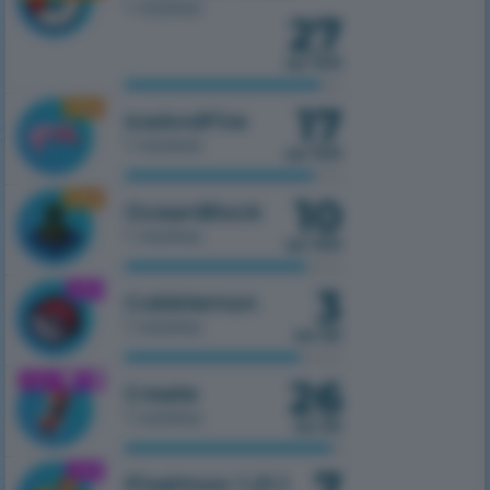
1 сервер
27
из 100
17
1.16.5
IceAndFire
1 сервер
из 100
10
1.16.5
OceanBlock
1 сервер
из 100
3
1.21.1
Cobblemon
1 сервер
из 50
26
1.21.1
Create
1 сервер
из 50
7
1.21.1
Pixelmon 1.21.1