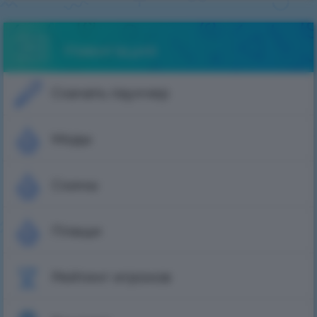
Навигация
Скачать лаунчер
Моды
Скины
Плащи
Рейтинг игроков