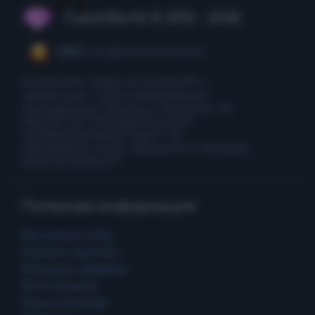
CubixWorld © 2015 - 2026
CEO:
ceo@cubixworld.net
Авторские права на Minecraft и
связанные с ним изображения
принадлежат Mojang и Microsoft. НЕ
ЯВЛЯЕТСЯ ОФИЦИАЛЬНЫМ
СЕРВИСОМ MINECRAFT. НЕ
ОДОБРЕНО И НЕ СВЯЗАНО С MOJANG
ИЛИ MICROSOFT.
Полезная информация
Как начать игру
Скачать лаунчер
Игровые сервера
Регистрация
Наша команда