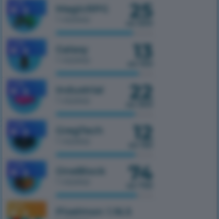
25
1.7.10
MagicRPG
1 сервер
из 500
13
1.7.10
Galaxy
1 сервер
из 100
22
1.7.10
Industrial
1 сервер
из 300
12
1.7.10
GregTech
1 сервер
из 150
74
1.7.10
OneBlock
1 сервер
из 750
1.16.5
Pixelmon 1.16.5