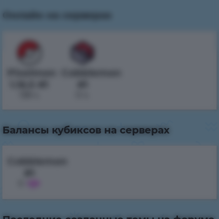
Онлайн на серверах
Pixelmon
Cobblemon
1.16.5 #1
#1
138 ч.
0 ч.
Балансы кубиксов на серверах
Cobblemon
#1
0