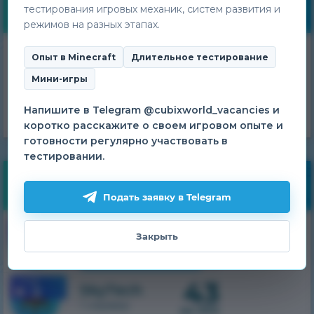
Бесплатные бонусы
тестирования игровых механик, систем развития и
режимов на разных этапах.
Получай ежедневные
Опыт в Minecraft
Длительное тестирование
бонусы!
Мини-игры
ПОЛУЧИТЬ
Напишите в Telegram @cubixworld_vacancies и
коротко расскажите о своем игровом опыте и
готовности регулярно участвовать в
тестировании.
Мониторинг
Подать заявку в Telegram
81
1.7.10
HiTech
Закрыть
1 сервер
из 500
43
1.7.10
SkyTech
1 сервер
из 300