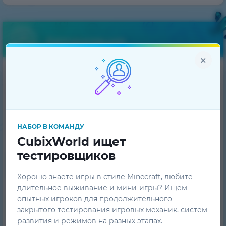
Авторизация
×
НАБОР В КОМАНДУ
CubixWorld ищет
тестировщиков
Войти
Хорошо знаете игры в стиле Minecraft, любите
длительное выживание и мини-игры? Ищем
опытных игроков для продолжительного
Регистрация
закрытого тестирования игровых механик, систем
развития и режимов на разных этапах.