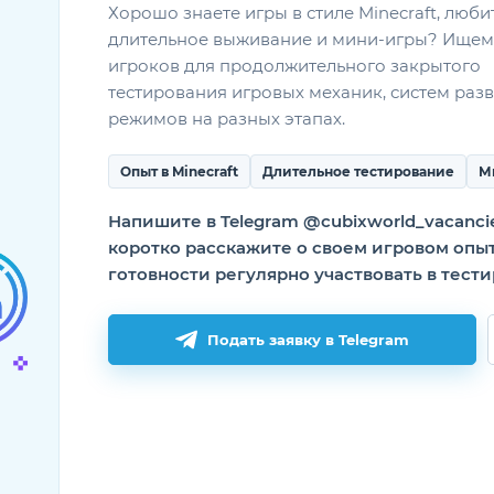
Хорошо знаете игры в стиле Minecraft, люби
длительное выживание и мини-игры? Ищем
игроков для продолжительного закрытого
тестирования игровых механик, систем разв
режимов на разных этапах.
Опыт в Minecraft
Длительное тестирование
М
Напишите в Telegram @cubixworld_vacanci
коротко расскажите о своем игровом опы
готовности регулярно участвовать в тест
Подать заявку в Telegram