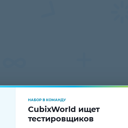
НАБОР В КОМАНДУ
CubixWorld ищет
тестировщиков