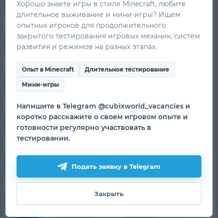
44
HiTech
Хорошо знаете игры в стиле Minecraft, любите
1 сервер
длительное выживание и мини-игры? Ищем
из 500
опытных игроков для продолжительного
закрытого тестирования игровых механик, систем
37
1.7.10
SkyTech
развития и режимов на разных этапах.
1 сервер
из 300
Опыт в Minecraft
Длительное тестирование
71
1.7.10
TechnoMagic
Мини-игры
1 сервер
из 750
Напишите в Telegram @cubixworld_vacancies и
коротко расскажите о своем игровом опыте и
22
1.7.10
MagicRPG
готовности регулярно участвовать в
1 сервер
из 500
тестировании.
10
1.7.10
Galaxy
Подать заявку в Telegram
1 сервер
из 100
Закрыть
22
1.7.10
Industrial
1 сервер