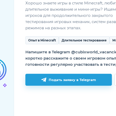
Хорошо знаете игры в стиле Minecraft, люби
длительное выживание и мини-игры? Ищем
игроков для продолжительного закрытого
тестирования игровых механик, систем разв
режимов на разных этапах.
Опыт в Minecraft
Длительное тестирование
М
Напишите в Telegram @cubixworld_vacanci
коротко расскажите о своем игровом опы
готовности регулярно участвовать в тест
Подать заявку в Telegram