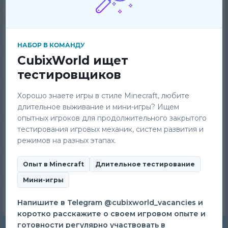
Скины
Плащи
НАБОР В КОМАНДУ
CubixWorld ищет
Рейтинг игроков
тестировщиков
Хорошо знаете игры в стиле Minecraft, любите
Банлист
длительное выживание и мини-игры? Ищем
опытных игроков для продолжительного закрытого
тестирования игровых механик, систем развития и
Вопрос-Ответ
режимов на разных этапах.
Опыт в Minecraft
Длительное тестирование
Техническая поддержка
Мини-игры
Команда проекта
Напишите в Telegram @cubixworld_vacancies и
коротко расскажите о своем игровом опыте и
готовности регулярно участвовать в