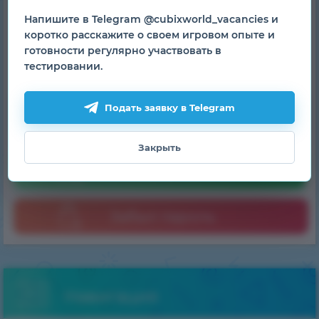
Напишите в Telegram @cubixworld_vacancies и
коротко расскажите о своем игровом опыте и
готовности регулярно участвовать в
тестировании.
Подать заявку в Telegram
Войти
Закрыть
Регистрация
Забыл пароль
Навигация